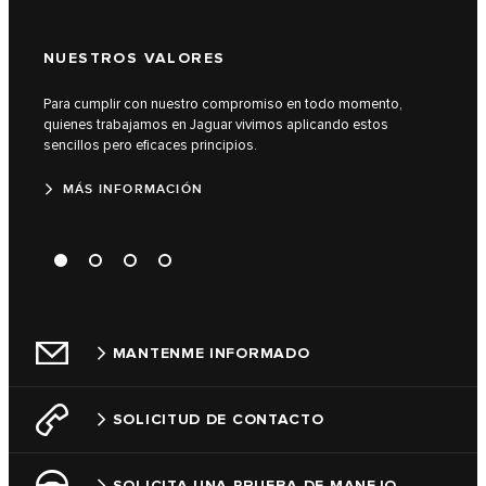
NUESTROS VALORES
COM
Para cumplir con nuestro compromiso en todo momento,
Descu
quienes trabajamos en Jaguar vivimos aplicando estos
de ca
sencillos pero eficaces principios.
M
MÁS INFORMACIÓN
MANTENME INFORMADO
SOLICITUD DE CONTACTO
SOLICITA UNA PRUEBA DE MANEJO