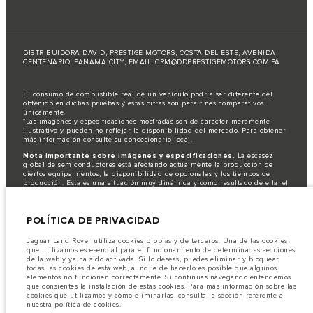
DISTRIBUIDORA DAVID, PRESTIGE MOTORS, COSTA DEL ESTE, AVENIDA
CENTENARIO, PANAMA CITY, EMAIL:
CRM@DDPRESTIGEMOTORS.COM.PA
El consumo de combustible real de un vehículo podría ser diferente del
obtenido en dichas pruebas y estas cifras son para fines comparativos
únicamente.
*Las imágenes y especificaciones mostradas son de carácter meramente
ilustrativo y pueden no reflejar la disponibilidad del mercado. Para obtener
más información consulte su concesionario local.
Nota importante sobre imágenes y especificaciones.
La escasez
global de semiconductores está afectando actualmente la producción de
ciertos equipamientos, la disponibilidad de opcionales y los tiempos de
producción. Esta es una situación muy dinámica y como resultado de ella, el
uso de fotografías en este sitio web puede no reflejar completamente las
especificaciones disponibles de equipamientos, opcionales, versiones y
colores. Recomendamos que los clientes se pongan en contacto con el
POLÍTICA DE PRIVACIDAD
distribuidor de su preferencia, quien podrá dar a conocer las restricciones
actuales de nuestros vehículos y que no realicen un pedido basándose
únicamente en las especificaciones e imágenes mostradas en este sitio web.
Jaguar Land Rover utiliza cookies propias y de terceros. Una de las cookies
que utilizamos es esencial para el funcionamiento de determinadas secciones
Jaguar Land Rover Limited busca constantemente nuevas formas de mejorar
de la web y ya ha sido activada. Si lo deseas, puedes eliminar y bloquear
las especificaciones, el diseño y la producción de sus vehículos, piezas y
todas las cookies de esta web, aunque de hacerlo es posible que algunos
accesorios, por lo que se producen modificaciones de forma continua y sin
elementos no funcionen correctamente. Si continuas navegando entendemos
previo aviso. Según el modelo, algunas funciones serán opcionales o
que consientes la instalación de estas cookies. Para más información sobre las
vendrán incluidas de serie. La información, las especificaciones, los motores
cookies que utilizamos y cómo eliminarlas, consulta la sección referente a
y los colores que aparecen en esta página web se basan en las
nuestra política de cookies.
especificaciones europeas. Estos pueden variar en función del mercado y